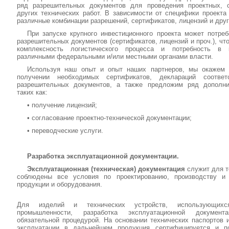
ряд разрешительных документов для проведения проектных, 
других технических работ. В зависимости от специфики проекта
различные комбинации разрешений, сертификатов, лицензий и друг
При запуске крупного инвестиционного проекта может потреб
разрешительных документов (сертификатов, лицензий и проч.), чт
комплексность логистического процесса и потребность в 
различными федеральными и/или местными органами власти.
Используя наш опыт и опыт наших партнеров, мы окажем
получении необходимых сертификатов, деклараций соотве
разрешительных документов, а также предложим ряд дополни
таких как:
• получение лицензий;
• согласование проектно-технической документации;
• переводческие услуги.
Разработка эксплуатационной документации.
Эксплуатационная (техническая) документация
служит для т
соблюдены все условия по проектированию, производству и
продукции и оборудования.
Для изделий и технических устройств, использующих
промышленности, разработка эксплуатационной документ
обязательной процедурой. На основании технических паспортов 
эксплуатации в дальнейшем продукция сертифицируется и п